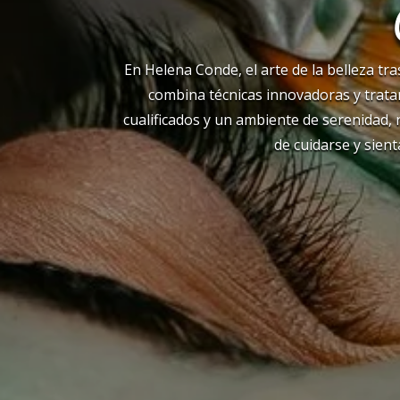
En Helena Conde, el arte de la belleza tr
combina técnicas innovadoras y tratam
cualificados y un ambiente de serenidad,
de cuidarse y sien