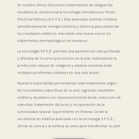
Conde
En nuestra clínica ofrecemos tratamientos de vanguardia
mediante la revolucionaria tecnología Simultaneous Photo
Electrical Delivery (S.P.E.D.). Este avanzado sistema combina
En Helena Conde, el arte de la belleza trasciende
simultáneamente energía lumínica y eléctrica para potenciar
lo superficial para convertirse en una experiencia
los resultados estéticos, marcando una nueva era en los
transformadora. Nuestro centro de estética
tratamientos dermatológicos no invasivos.
combina técnicas innovadoras y tratamientos
La tecnología S.P.E.D. permite una penetración más profunda
personalizados que resaltan la belleza única de
y efectiva de los principios activos en la piel, estimulando la
cada cliente. Con profesionales altamente
producción natural de colágeno y elastina mientras trata
cualificados y un ambiente de serenidad, nos
múltiples problemas cutáneos en una sola sesión.
dedicamos a potenciar tanto su bienestar exterior
como interior. Descubra con nosotros el placer de
Nuestros especialistas personalizan cada tratamiento según
cuidarse y sienta la diferencia que hace un
las necesidades específicas de su piel, logrando resultados
enfoque verdaderamente personalizado en
visibles y duraderos en rejuvenecimiento facial, reducción de
estética.
manchas, tratamiento del acné y recuperación de la
luminosidad natural. Experimente en Helena Conde la
¡Reserva tu cita aquí!
excelencia en estética avanzada con la tecnología S.P.E.D.,
donde la ciencia y la belleza se unen para transformar su piel.