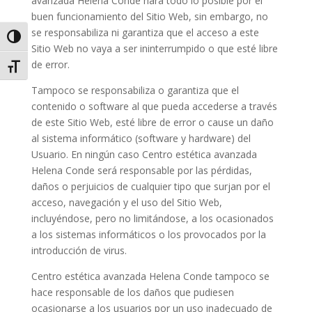
avanzada Helena Conde
hará todo lo posible por el
buen funcionamiento del Sitio Web, sin embargo, no
se responsabiliza ni garantiza que el acceso a este
Alternar alto contraste
Sitio Web no vaya a ser ininterrumpido o que esté libre
de error.
Alternar tamaño de letra
Tampoco se responsabiliza o garantiza que el
contenido o software al que pueda accederse a través
de este Sitio Web, esté libre de error o cause un daño
al sistema informático (software y hardware) del
Usuario. En ningún caso
Centro estética avanzada
Helena Conde
será responsable por las pérdidas,
daños o perjuicios de cualquier tipo que surjan por el
acceso, navegación y el uso del Sitio Web,
incluyéndose, pero no limitándose, a los ocasionados
a los sistemas informáticos o los provocados por la
introducción de virus.
Centro estética avanzada Helena Conde
tampoco se
hace responsable de los daños que pudiesen
ocasionarse a los usuarios por un uso inadecuado de